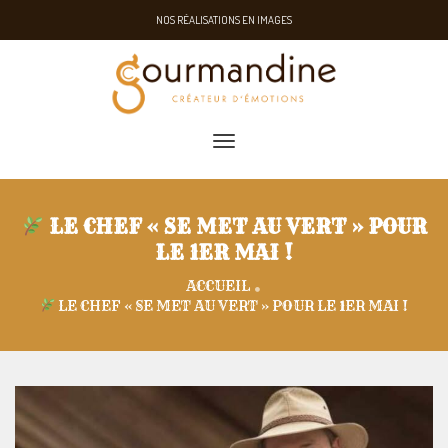
NOS RÉALISATIONS EN IMAGES
toggle navigation
LE CHEF « SE MET AU VERT » POUR
LE 1ER MAI !
ACCUEIL
LE CHEF « SE MET AU VERT » POUR LE 1ER MAI !