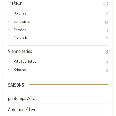
Traiteur
23
Quiches
2
Sandwichs
10
Entrées
4
Cocktails
7
Viennoiseries
18
Pâte feuilletée
8
Brioche
8
SAISONS
printemps /été
Automne / hiver