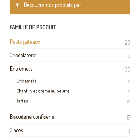
Découvrir nos produits par ...
FAMILLE DE PRODUIT
Petits gâteaux
23
Chocolaterie
5
Entremets
30
Entremets
6
Chantilly et crème au beurre
9
Tartes
16
Biscuiterie confiserie
17
Glaces
3