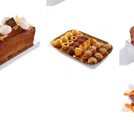
e citron
Mini goûters
terie confiserie
Biscuiterie confiserie