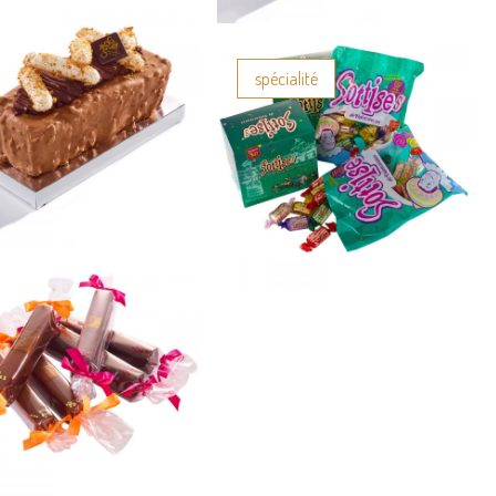
spécialité
Cake chti
Sottises de
Biscuiterie confiserie
Valenciennes
Biscuiterie confiserie
Guimauve
chocolatée
Biscuiterie confiserie