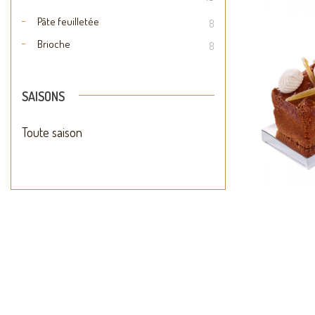
Pâte feuilletée
8
Brioche
8
Cak
SAISONS
Biscui
Toute saison