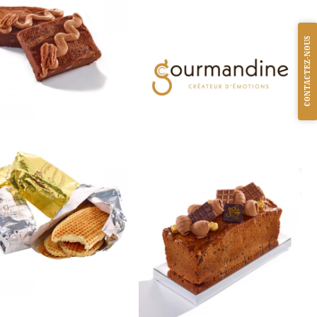
Brownies
CONTACTEZ-NOUS
Biscuiterie confiserie
Palmier
Biscuiterie confiserie
Gaufres
Biscuiterie confiserie
Cake chocolat
Biscuiterie confiserie