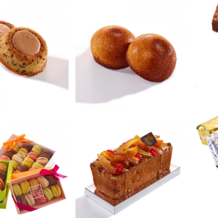
Tigré
Moelleux coco
terie confiserie
Biscuiterie confiserie
Cake fruits
acarons
confits
terie confiserie
Biscuiterie confiserie