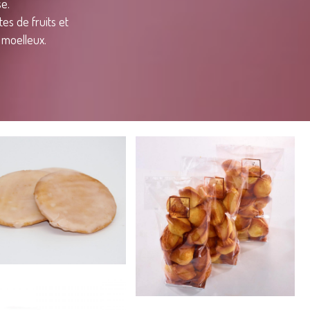
e.
es de fruits et
 moelleux.
Palet de
dames
Madeleine
Biscuiterie confiserie
Biscuiterie confiserie