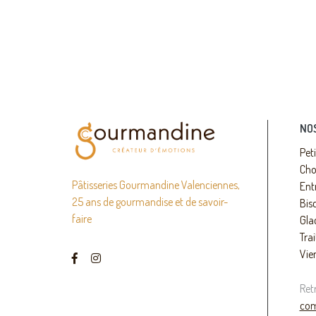
NO
Pet
Cho
Pâtisseries Gourmandine Valenciennes,
Ent
25 ans de gourmandise et de savoir-
Bisc
faire
Gla
Trai
Vie
Ret
com