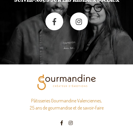
Pâtisseries Gourmandine Valenciennes,
25 ans de gourmandise et de savoir-faire