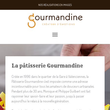
NOS RÉALISATIONS EN IMAGES
toggle navigation
La pâtisserie Gourmandine
Créée en 1996 dans le quartier de la Gare à Valenciennes, la
Pâtisserie Gourmandine s’est imposée comme une adresse
incontournable pour tous les amateurs de douceurs artisanales.
Pendant plus de 30 ans, Monique et Philippe Guilbert ont fait
rayonner leur savoir-faire et leur passion, jusqu’à passer
aujourd’hui le relais à la nouvelle génération.