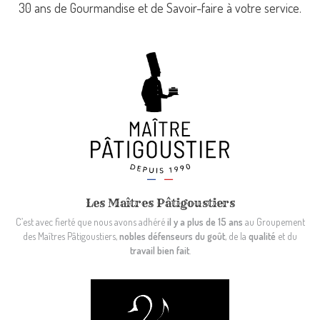
30 ans de Gourmandise et de Savoir-faire à votre service.
Les Maîtres Pâtigoustiers
C’est avec fierté que nous avons adhéré
il y a plus de 15 ans
au Groupement
des Maîtres Pâtigoustiers,
nobles défenseurs du goût
, de la
qualité
et du
travail bien fait
.