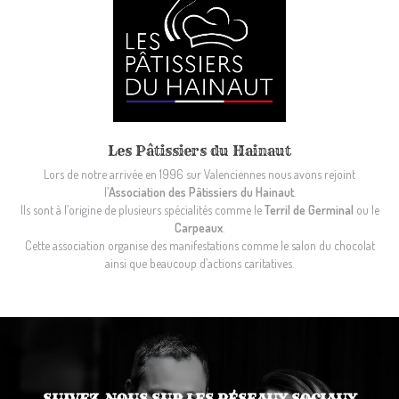
Les Pâtissiers du Hainaut
Lors de notre arrivée en 1996 sur Valenciennes nous avons rejoint
l’
Association des Pâtissiers du Hainaut
.
Ils sont à l’origine de plusieurs spécialités comme le
Terril de Germinal
ou le
Carpeaux
.
Cette association organise des manifestations comme le salon du chocolat
ainsi que beaucoup d’actions caritatives.
SUIVEZ-NOUS SUR LES RÉSEAUX SOCIAUX