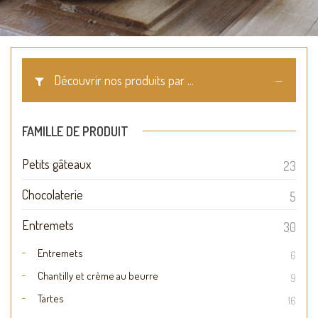
Découvrir nos produits par ...
FAMILLE DE PRODUIT
Petits gâteaux
23
Chocolaterie
5
Entremets
30
Entremets
6
Chantilly et crème au beurre
9
Tartes
16