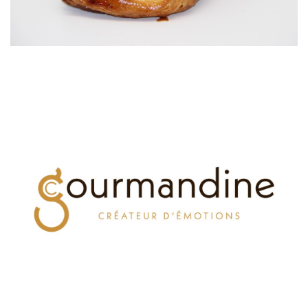
Pain au lait tartiné
Viennoiseries