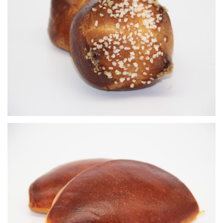
Craquelin pain au lait
Viennoiseries
Chausson brioché
Viennoiseries