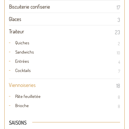
Biscuiterie confiserie
17
Glaces
3
Traiteur
23
Quiches
2
Sandwichs
10
Entrées
4
Cocktails
7
Viennoiseries
18
Pâte feuilletée
8
Brioche
8
SAISONS