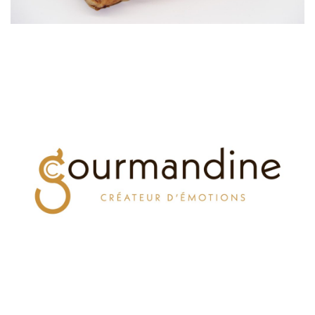
Pain chocolat fruits rouges
Viennoiseries