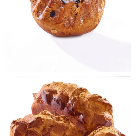
Kouglof
Viennoiseries
Brioches