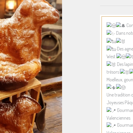
Com
Dans notr
Des agnea
West
Des lapi
trésors
Moelleux, gour
Une traditio
Joyeuses Pâqu
Gourmand
Valenciennes
Gourmand
Valenciennes