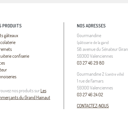
S PRODUITS
NOS ADRESSES
its gâteaux
Gourmandine
colaterie
(pâtisserie de la gare)
remets
58 avenue du Sénateur Girar
uiterie confiserie
59300 Valenciennes
ces
03 27 46 29 80
teur
Gourmandine 2
(centre ville)
nnoiseries
1 rue de Famars
59300 Valenciennes
rouvez nos produits sur
Les
03 27 46 24 02
merçants du Grand Hainaut
CONTACTEZ-NOUS