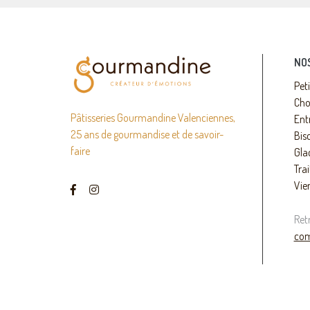
NO
Pet
Cho
Pâtisseries Gourmandine Valenciennes,
Ent
25 ans de gourmandise et de savoir-
Bisc
faire
Gla
Trai
Vie
Ret
com