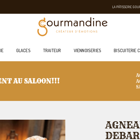
LA PÂTISSERIE GO
IE
GLACES
TRAITEUR
VIENNOISERIES
BISCUITERIE 
A
NT AU SALOON!!!
A
S
AGNEA
DEBAR