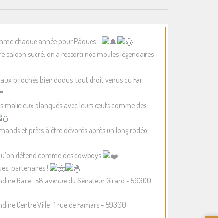
me chaque année pour Pâques…
e saloon sucré, on a ressorti nos moules légendaires
ux briochés bien dodus, tout droit venus du Far
ns malicieux planqués avec leurs œufs comme des
mands et prêts à être dévorés après un long rodéo
n qu’on défend comme des cowboys
es, partenaires !
ine Gare : 58 avenue du Sénateur Girard - 59300
ine Centre Ville : 1 rue de Famars - 59300