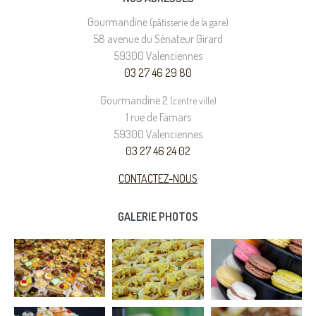
Gourmandine
(pâtisserie de la gare)
58 avenue du Sénateur Girard
59300 Valenciennes
03 27 46 29 80
Gourmandine 2
(centre ville)
1 rue de Famars
59300 Valenciennes
03 27 46 24 02
CONTACTEZ-NOUS
GALERIE PHOTOS