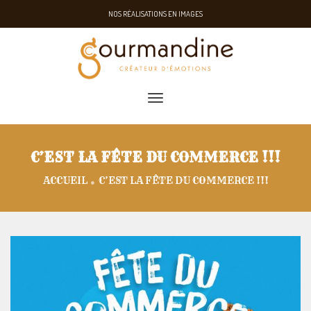
NOS RÉALISATIONS EN IMAGES
toggle navigation
C’EST LA FÊTE DU COMMERCE !!!
ACCUEIL
C’EST LA FÊTE DU COMMERCE !!!