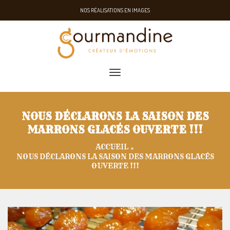
NOS RÉALISATIONS EN IMAGES
toggle navigation
NOUS DÉCLARONS LA SAISON DES
MARRONS GLACÉS OUVERTE !!!
ACCUEIL
NOUS DÉCLARONS LA SAISON DES MARRONS GLACÉS
OUVERTE !!!