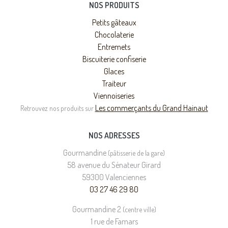
NOS PRODUITS
Petits gâteaux
Chocolaterie
Entremets
Biscuiterie confiserie
Glaces
Traiteur
Viennoiseries
Les commerçants du Grand Hainaut
Retrouvez nos produits sur
NOS ADRESSES
Gourmandine
(pâtisserie de la gare)
58 avenue du Sénateur Girard
59300 Valenciennes
03 27 46 29 80
Gourmandine 2
(centre ville)
1 rue de Famars