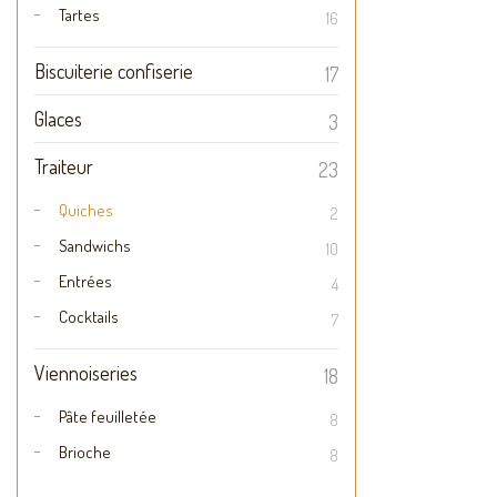
Tartes
16
Biscuiterie confiserie
17
Glaces
3
Traiteur
23
Quiches
2
Sandwichs
10
Entrées
4
Cocktails
7
Viennoiseries
18
Pâte feuilletée
8
Brioche
8