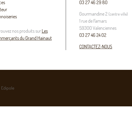
ces
03 27 46 29 80
teur
Gourmandine 2
(centre ville)
nnoiseries
1 rue de Famars
59300 Valenciennes
rouvez nos produits sur
Les
03 27 46 24 02
merçants du Grand Hainaut
CONTACTEZ-NOUS
 Edipole