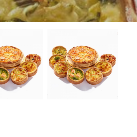
ches 4/5
Quiches
rsonnes
individuelles
Traiteur
Traiteur