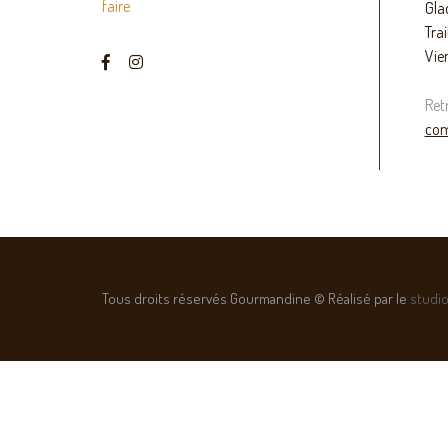
faire
Gla
Trai
Vie
Ret
com
Tous droits réservés Gourmandine © Réalisé par le
studio