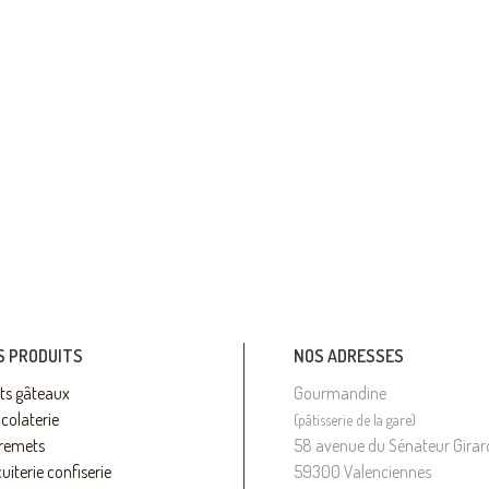
S PRODUITS
NOS ADRESSES
its gâteaux
Gourmandine
colaterie
(pâtisserie de la gare)
remets
58 avenue du Sénateur Girar
uiterie confiserie
59300 Valenciennes