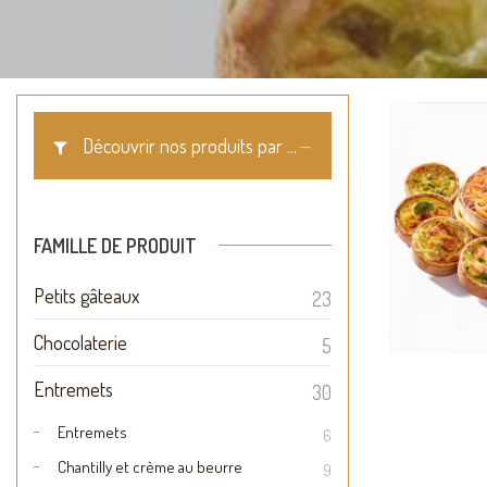
Découvrir nos produits par ...
Qui
pe
FAMILLE DE PRODUIT
Petits gâteaux
23
Chocolaterie
5
Entremets
30
Entremets
6
Chantilly et crème au beurre
9