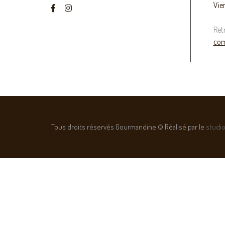
Vie
Ret
com
Tous droits réservés Gourmandine © Réalisé par le
studio