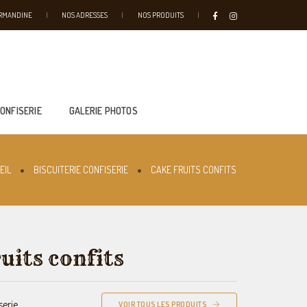
URMANDINE
NOS ADRESSES
NOS PRODUITS
CONFISERIE
GALERIE PHOTOS
EIL
BISCUITERIE CONFISERIE
CAKE FRUITS CONFITS
uits confits
serie
VOIR TOUS LES PRODUITS