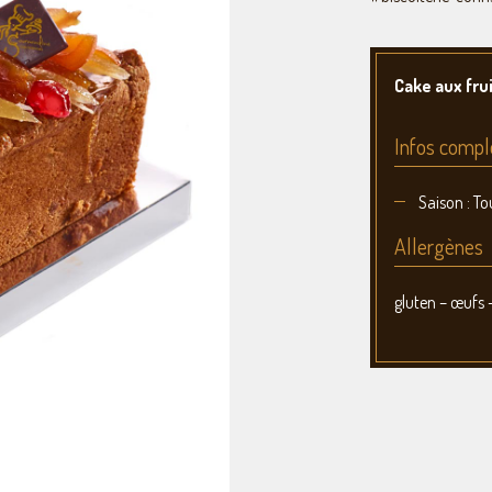
Cake aux frui
Infos compl
Saison : To
Allergènes
gluten – œufs –