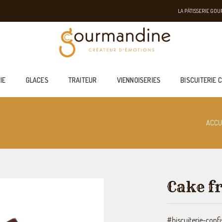
LA PÂTISSERIE GO
IE
GLACES
TRAITEUR
VIENNOISERIES
BISCUITERIE 
ACCU
Cake fr
#biscuiterie-confi