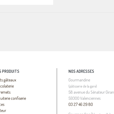
S PRODUITS
NOS ADRESSES
its gâteaux
Gourmandine
colaterie
(pâtisserie de la gare)
remets
58 avenue du Sénateur Girar
uiterie confiserie
59300 Valenciennes
ces
03 27 46 29 80
teur