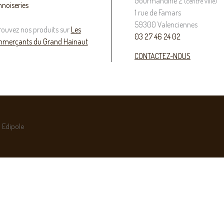
Gourmandine 2
(centre ville)
nnoiseries
1 rue de Famars
59300 Valenciennes
rouvez nos produits sur
Les
03 27 46 24 02
merçants du Grand Hainaut
CONTACTEZ-NOUS
 Edipole