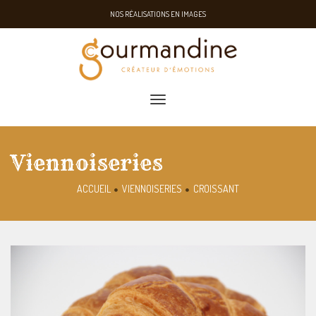
NOS RÉALISATIONS EN IMAGES
toggle navigation
Viennoiseries
ACCUEIL
VIENNOISERIES
CROISSANT