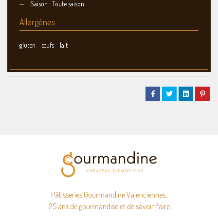
Saison : Toute saison
Allergènes
gluten – œufs – lait
Pâtisseries Gourmandine Valenciennes,
25 ans de gourmandise et de savoir-faire