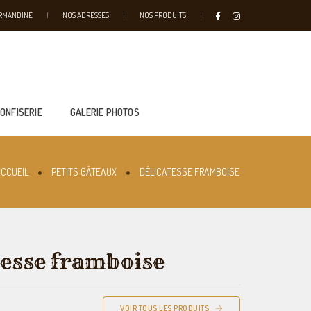
URMANDINE
NOS ADRESSES
NOS PRODUITS
CONFISERIE
GALERIE PHOTOS
CCUEIL
PETITS GÂTEAUX
DÉLICATESSE FRAMBOISE
tesse framboise
VOIR TOUS LES PRODUITS