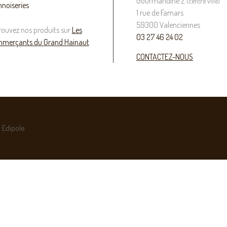
Gourmandine 2
(centre ville)
nnoiseries
1 rue de Famars
59300 Valenciennes
rouvez nos produits sur
Les
03 27 46 24 02
merçants du Grand Hainaut
CONTACTEZ-NOUS
 Edipole