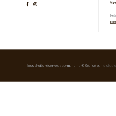
Vie
Ret
com
Tous droits réservés Gourmandine © Réalisé par le
studio