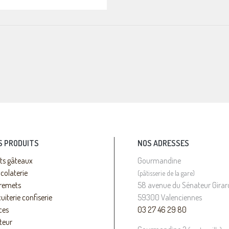
S PRODUITS
NOS ADRESSES
its gâteaux
Gourmandine
colaterie
(pâtisserie de la gare)
remets
58 avenue du Sénateur Girar
uiterie confiserie
59300 Valenciennes
ces
03 27 46 29 80
teur