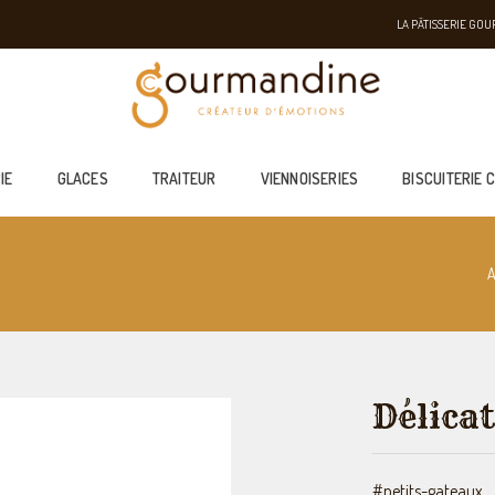
LA PÂTISSERIE GO
IE
GLACES
TRAITEUR
VIENNOISERIES
BISCUITERIE 
A
Délica
#petits-gateaux