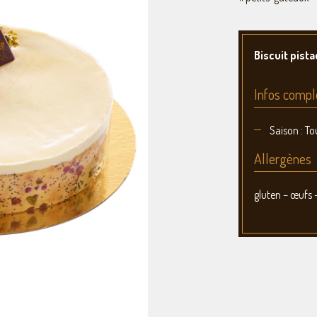
Biscuit pis
Infos compl
Saison : To
Allergènes
gluten – œufs –