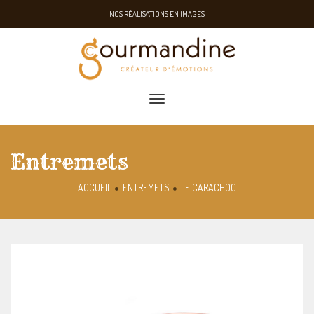
NOS RÉALISATIONS EN IMAGES
toggle navigation
Entremets
ACCUEIL
ENTREMETS
LE CARACHOC