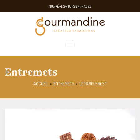
NOS RÉALISATIONS EN IMAGES
toggle navigation
Entremets
ACCUEIL
ENTREMETS
LE PARIS BREST