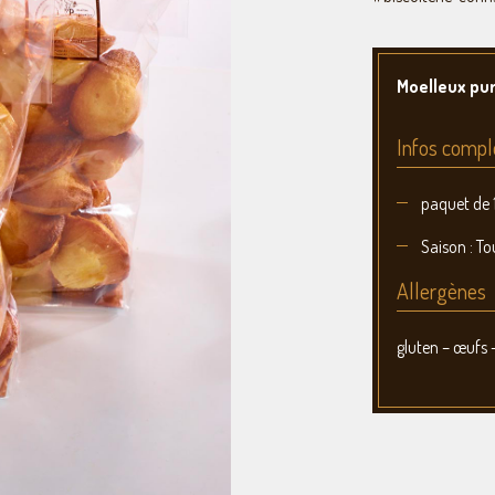
Moelleux pu
Infos compl
paquet de 
Saison : To
Allergènes
gluten – œufs –