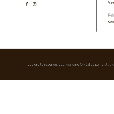
Vie
Ret
com
Tous droits réservés Gourmandine © Réalisé par le
studio