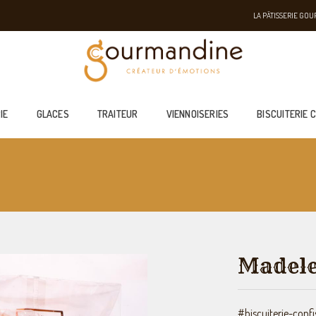
LA PÂTISSERIE GO
IE
GLACES
TRAITEUR
VIENNOISERIES
BISCUITERIE 
Madele
#biscuiterie-confi