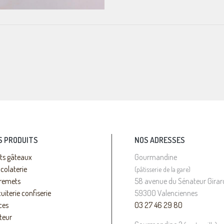
S PRODUITS
NOS ADRESSES
its gâteaux
Gourmandine
colaterie
(pâtisserie de la gare)
remets
58 avenue du Sénateur Girar
uiterie confiserie
59300 Valenciennes
ces
03 27 46 29 80
teur