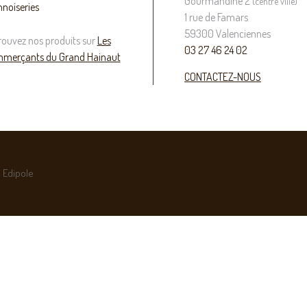
Gourmandine 2
(centre ville)
nnoiseries
1 rue de Famars
59300 Valenciennes
rouvez nos produits sur
Les
03 27 46 24 02
merçants du Grand Hainaut
CONTACTEZ-NOUS
 Edipole