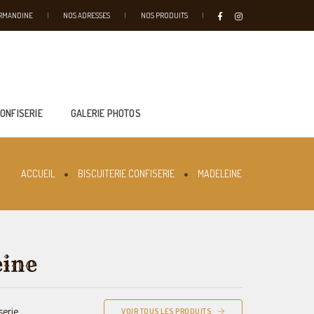
URMANDINE
NOS ADRESSES
NOS PRODUITS
CONFISERIE
GALERIE PHOTOS
ACCUEIL
BISCUITERIE CONFISERIE
MADELEINE
ine
serie
VOIR TOUS LES PRODUITS