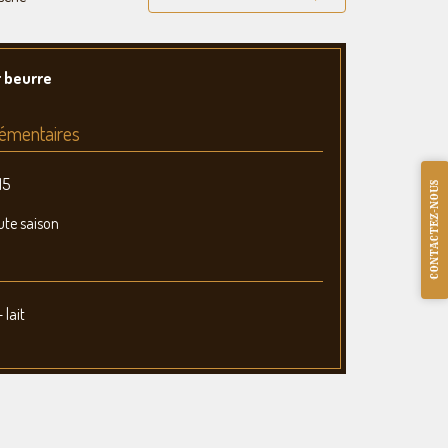
r beurre
émentaires
15
CONTACTEZ-NOUS
ute saison
 lait