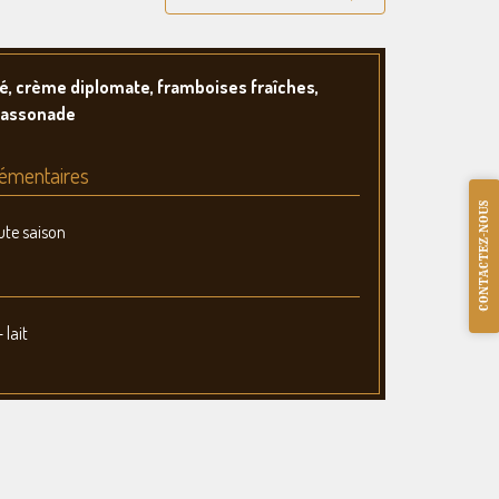
té, crème diplomate, framboises fraîches,
cassonade
émentaires
CONTACTEZ-NOUS
ute saison
 lait