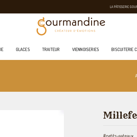
LA PÂTISSERIE GO
IE
GLACES
TRAITEUR
VIENNOISERIES
BISCUITERIE 
Millef
#petits-gateaux