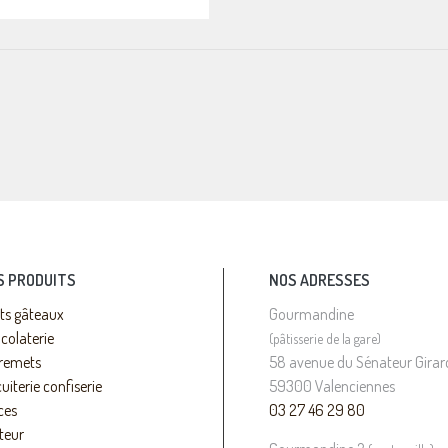
S PRODUITS
NOS ADRESSES
its gâteaux
Gourmandine
colaterie
(pâtisserie de la gare)
remets
58 avenue du Sénateur Girar
uiterie confiserie
59300 Valenciennes
ces
03 27 46 29 80
teur