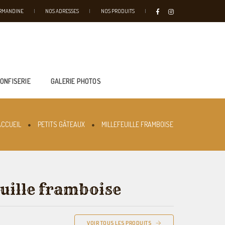
URMANDINE
NOS ADRESSES
NOS PRODUITS
CONFISERIE
GALERIE PHOTOS
ACCUEIL
PETITS GÂTEAUX
MILLEFEUILLE FRAMBOISE
euille framboise
VOIR TOUS LES PRODUITS