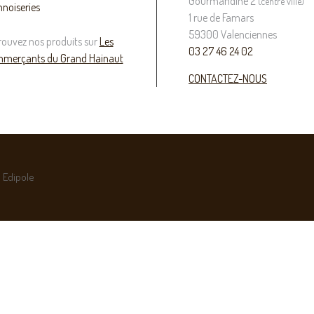
Gourmandine 2
(centre ville)
nnoiseries
1 rue de Famars
59300 Valenciennes
rouvez nos produits sur
Les
03 27 46 24 02
merçants du Grand Hainaut
CONTACTEZ-NOUS
 Edipole