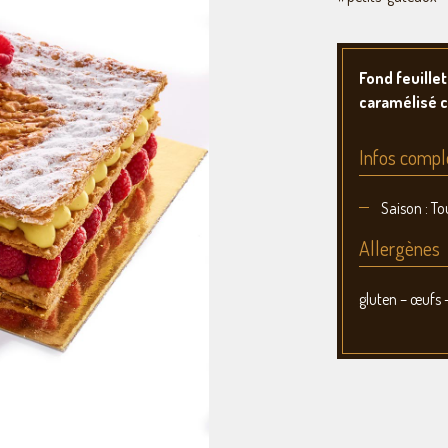
Fond feuille
caramélisé 
Infos compl
Saison : To
Allergènes
gluten – œufs –