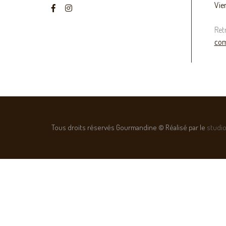
Vie
Ret
com
Tous droits réservés Gourmandine © Réalisé par le
studio