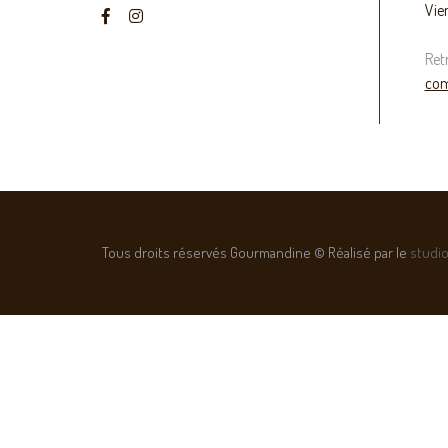
Vie
Ret
com
Tous droits réservés Gourmandine © Réalisé par le
studio