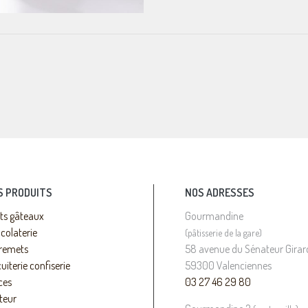
S PRODUITS
NOS ADRESSES
its gâteaux
Gourmandine
colaterie
(pâtisserie de la gare)
remets
58 avenue du Sénateur Girar
uiterie confiserie
59300 Valenciennes
ces
03 27 46 29 80
teur