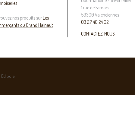
Gourmandine 2
(centre ville)
nnoiseries
1 rue de Famars
59300 Valenciennes
rouvez nos produits sur
Les
03 27 46 24 02
merçants du Grand Hainaut
CONTACTEZ-NOUS
 Edipole