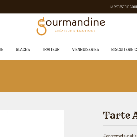
LA PÂTISSERIE GO
IE
GLACES
TRAITEUR
VIENNOISERIES
BISCUITERIE 
Tarte 
#entremets-patiss