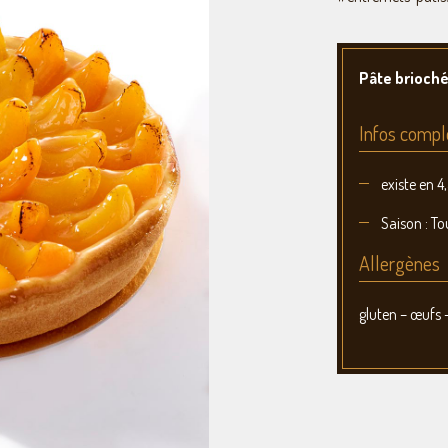
Pâte brioché
Infos compl
existe en 4
Saison : To
Allergènes
gluten – œufs –