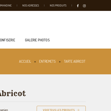
URMANDINE
NOS ADRESSES
NOS PRODUITS
CONFISERIE
GALERIE PHOTOS
ACCUEIL
ENTREMETS
TARTE ABRICOT
Abricot
eries
VOIR TOUS LES PRODUITS