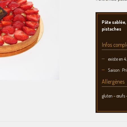
Pâte sablée,
pistaches
Infos compl
existe en 
Saison : P
Allergènes
gluten – œufs –