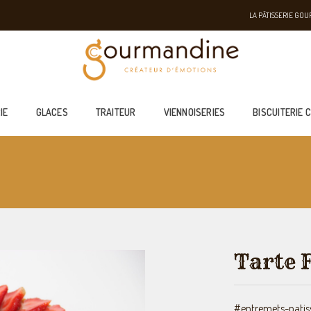
LA PÂTISSERIE GO
IE
GLACES
TRAITEUR
VIENNOISERIES
BISCUITERIE 
Tarte 
#entremets-patiss