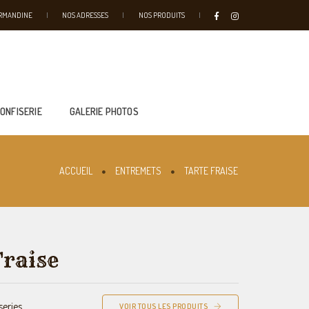
URMANDINE
NOS ADRESSES
NOS PRODUITS
CONFISERIE
GALERIE PHOTOS
ACCUEIL
ENTREMETS
TARTE FRAISE
Fraise
eries
VOIR TOUS LES PRODUITS