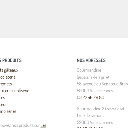
S PRODUITS
NOS ADRESSES
its gâteaux
Gourmandine
colaterie
(pâtisserie de la gare)
remets
58 avenue du Sénateur Girar
uiterie confiserie
59300 Valenciennes
ces
03 27 46 29 80
teur
Gourmandine 2
(centre ville)
nnoiseries
1 rue de Famars
59300 Valenciennes
rouvez nos produits sur
Les