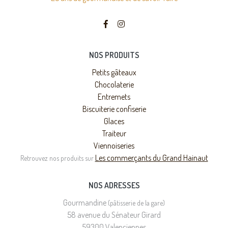
NOS PRODUITS
Petits gâteaux
Chocolaterie
Entremets
Biscuiterie confiserie
Glaces
Traiteur
Viennoiseries
Les commerçants du Grand Hainaut
Retrouvez nos produits sur
NOS ADRESSES
Gourmandine
(pâtisserie de la gare)
58 avenue du Sénateur Girard
59300 Valenciennes