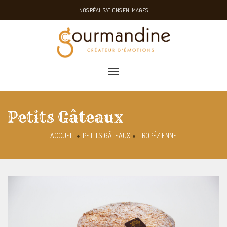
NOS RÉALISATIONS EN IMAGES
toggle navigation
Petits Gâteaux
ACCUEIL
PETITS GÂTEAUX
TROPÉZIENNE